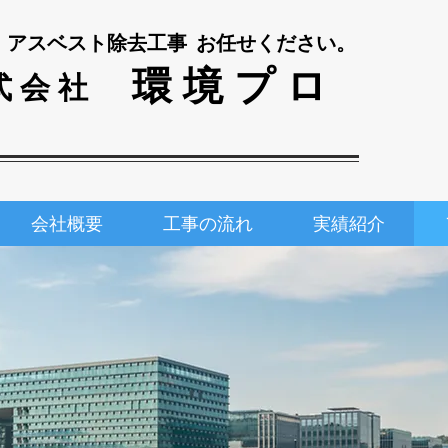
​
アスベスト除去工事​
​お任せください。​
​環 境 プ ロ
式 会 社
会社概要
工事の流れ
実績紹介