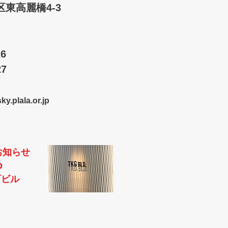
東高麗橋4-3
626
27
y.plala.or.jp
お知らせ
D
町ビル