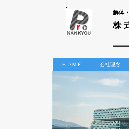
​解体・
株 
ＨＯＭＥ
会社理念