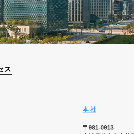
セス
​
本 社
〒981-0913