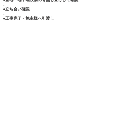
↓
●立ち会い確認
↓
●工事完了・施主様へ引渡し
​・見積無料！お電話ください！
​・解体工事
​・アスベスト除去
工事
​・家屋調査
​・アスベスト調査分析
​・株式会社 環境プロ