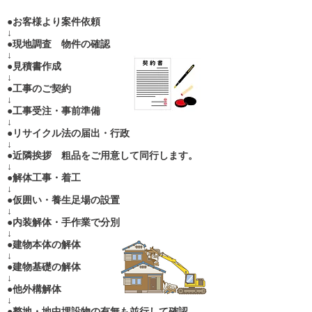
●お客様より案件依頼
↓
●現地調査 物件の確認
↓
●見積書作成
↓
●工事のご契約
↓
●工事受注・事前準備
↓
●リサイクル法の届出・行政
↓
●近隣挨拶 粗品をご用意して同行します。
↓
●解体工事・着工
↓
●仮囲い・養生足場の設置
↓
●内装解体・手作業で分別
↓
●建物本体の解体
↓
●建物基礎の解体
↓
●他外構解体
↓
●整地・地中埋設物の有無も並行して確認