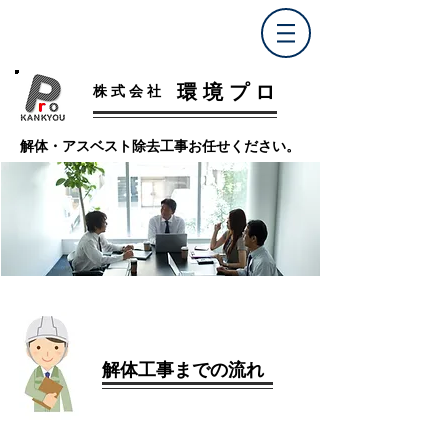
​環 境 プ ロ
株 式 会 社
解体・アスベスト除去工事​お任せください。
​解体工事までの流れ